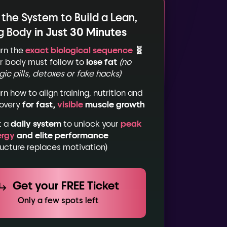
 the System to Build a Lean,
g Body
in Just 30 Minutes
rn the
exact biological sequence
🧬
r body must follow to
lose fat
(no
ic pills, detoxes or fake hacks)
rn how to align training, nutrition and
overy
for fast,
visible
muscle growth
t a
daily system
to unlock your
peak
ergy
and elite performance
ructure replaces motivation)
Get your FREE Ticket
Only a few spots left