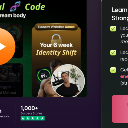
Learn
Stron
Lea
you
mag
Lea
rec
Ge
en
(st