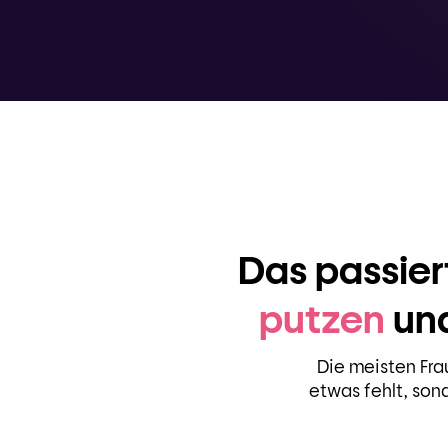
Das passier
putzen
und
Die meisten Fra
etwas fehlt, son