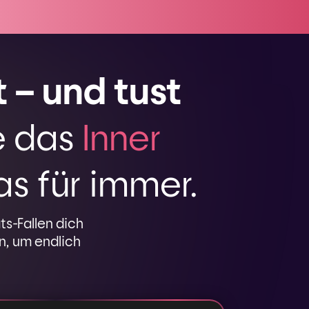
 – und tust
e das
Inner
s für immer.
ts-Fallen dich
n, um endlich